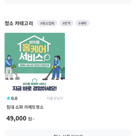
청소 카테고리
#청소업체
#방역
#세탁
0.0
서울 강남구
침대 쇼파 카페트청소
49,000
원~